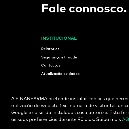
Fale connosco.
INSTITUCIONAL
Relatórios
Segurança e Fraude
Contactos
Atualização de dados
A FINANFARMA pretende instalar cookies que permit
Preçário BdP
Livro de reclamações eletrónico
utilização do website (ex., número de visitantes úni
Google e só serão instalados caso autorize. Esta f
as suas preferências durante 90 dias. Saiba mais
AQ
A Finanfarma – Sociedade Fin