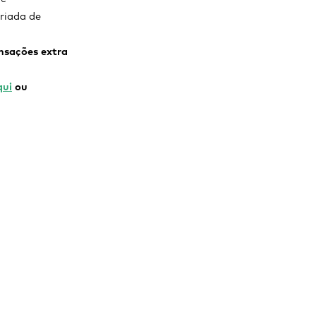
criada de
nsações extra
qui
ou