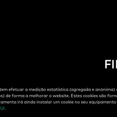
em efetuar a medição estatística (agregada e anónima) 
Comunicação de irregularidades
cos) de forma a melhorar o website. Estes cookies são forn
erramenta irá ainda instalar um cookie no seu equipament
UI.
anceira de Crédito, S.A. é uma instituição registada junto do Ban