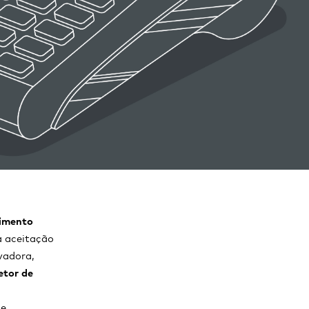
dimento
a aceitação
vadora,
etor de
 e