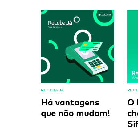
RECEBA JÁ
RECE
Há vantagens
O
que não mudam!
ch
Si