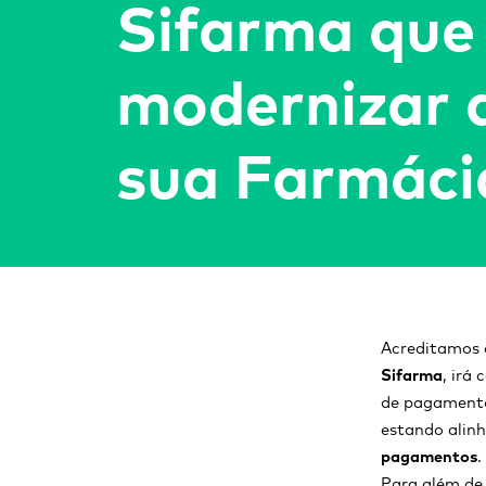
Sifarma que 
modernizar 
sua Farmáci
Acreditamos 
Sifarma
, irá
de pagamentos
estando alin
pagamentos
.
Para além de