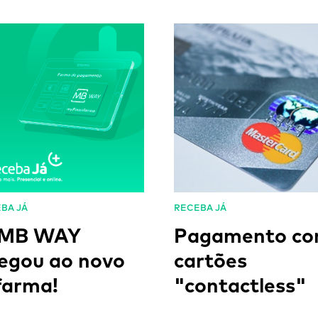
BA JÁ
RECEBA JÁ
 MB WAY
Pagamento c
egou ao novo
cartões
farma!
"contactless"