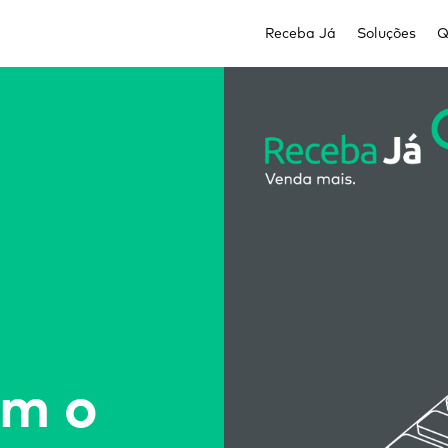
Receba Já
Soluções
Q
om o